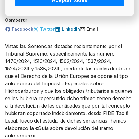
Aceptar todas
PRECIO BRENT
INTERVENCIÓN
LÍDERES EQUIPAMIENTOS Y SERVICIOS SECTOR
Más artículos del autor
NEWSLETTER
GSO AGRÍCOLA
Compartir:
LÍDERES EQUIPAMIENTOS Y SERVICIOS DEL
GSO PROFESIONAL
Facebook
Twitter
LinkedIn
Email
SECTOR
MOD. 511
Vistas las Sentencias dictadas recientemente por el
TABLÓN Y MARKETPLACE
EXISTENCIAS
Tribunal Supremo, específicamente las número
MAKETPLACES
1470/2024, 1513/2024, 1502/2024, 1537/2024,
MOD. 500-503
1524/2024 y 1538/2024 , mediante las cuales declaran
que el Derecho de la Unión Europea se opone al tipo
autonómico del Impuesto Especiales sobre
Hidrocarburos y que los obligados tributarios a quienes
se les hubiera repercutido dicho tributo tienen derecho
a la devolución de las cantidades que por tal concepto
hubieran soportado indebidamente, desde FIDE Tax &
Legal, luego del estudio de dichas sentencias, hemos
elaborado la «Guía sobre devolución del tramo
autonómico».